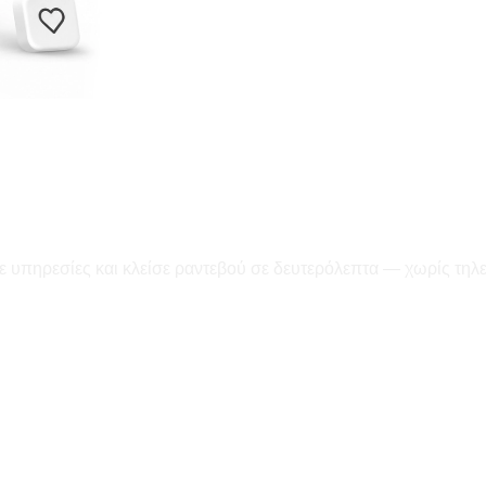
ε υπηρεσίες και κλείσε ραντεβού σε δευτερόλεπτα — χωρίς τηλ