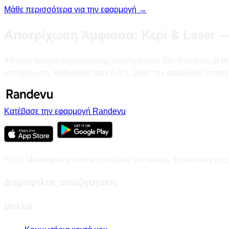
Μάθε περισσότερα για την εφαρμογή →
Αποτρίχωση Άμφισσα: Κερί & Laser —
Ψάχνεις κέντρο αποτρίχωσης στη Άμφισσα; Στο Randevu.gr θα βρ
αποτρίχωση, Hollywood wax ή IPL, βρες τον κατάλληλο επαγγ
Κατέβασε την εφαρμογή Randevu
Το #1 Marketplace online ραντεβού για beauty & wellness επι
Δημοφιλείς αναζητήσεις
Μαλλιά