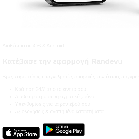
Διαθέσιμο σε iOS & Android
Κατέβασε την εφαρμογή Randevu
Βρες κορυφαίους επαγγελματίες ομορφιάς κοντά σου, σύγκριν
Κράτηση 24/7 από το κινητό σου
Διαθεσιμότητα σε πραγματικό χρόνο
Υπενθυμίσεις για τα ραντεβού σου
Αξιολογήσεις & αγαπημένα καταστήματα