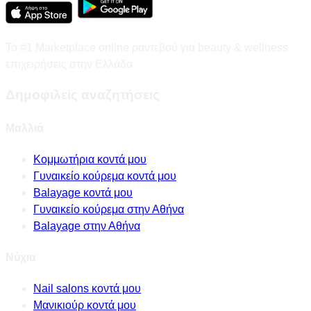
Το #1 Marketplace online ραντεβού για beauty & wellness
επιχειρήσεις στην Ελλάδα
Δημοφιλείς αναζητήσεις
Μαλλιά
Κομμωτήρια κοντά μου
Γυναικείο κούρεμα κοντά μου
Balayage κοντά μου
Γυναικείο κούρεμα στην Αθήνα
Balayage στην Αθήνα
Νύχια
Nail salons κοντά μου
Μανικιούρ κοντά μου