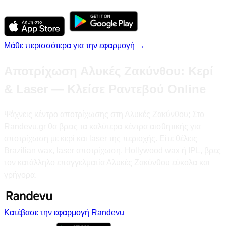
Μάθε περισσότερα για την εφαρμογή →
Αποτρίχωση Αλυκές Ζακύνθου: Κερί
& Laser — Κλείσε Ραντεβού Online
Ψάχνεις κέντρο αποτρίχωσης στη Αλυκές Ζακύνθου; Στο
Randevu.gr θα βρεις τα καλύτερα κέντρα αισθητικής για
αποτρίχωση με κερί και laser της περιοχής. Είτε θέλεις
Brazilian wax, laser αποτρίχωση, Hollywood wax ή IPL, βρες
τον κατάλληλο επαγγελματία Αλυκές Ζακύνθου εύκολα και
γρήγορα.
Κατέβασε την εφαρμογή Randevu