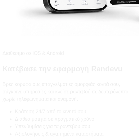
Διαθέσιμο σε iOS & Android
Κατέβασε την εφαρμογή Randevu
Βρες κορυφαίους επαγγελματίες ομορφιάς κοντά σου,
σύγκρινε υπηρεσίες και κλείσε ραντεβού σε δευτερόλεπτα —
χωρίς τηλεφωνήματα και αναμονή.
Κράτηση 24/7 από το κινητό σου
Διαθεσιμότητα σε πραγματικό χρόνο
Υπενθυμίσεις για τα ραντεβού σου
Αξιολογήσεις & αγαπημένα καταστήματα